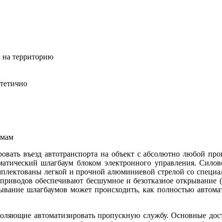
 на территорию
стетично
емам
вать въезд автотранспорта на объект с абсолютно любой про
оматический шлагбаум блоком электронного управления. Силово
омплектованы легкой и прочной алюминиевой стрелой со спец
приводов обеспечивают бесшумное и безотказное открывание (
вание шлагбаумов может происходить, как полностью автомати
оляющие автоматизировать пропускную службу. Основные дост