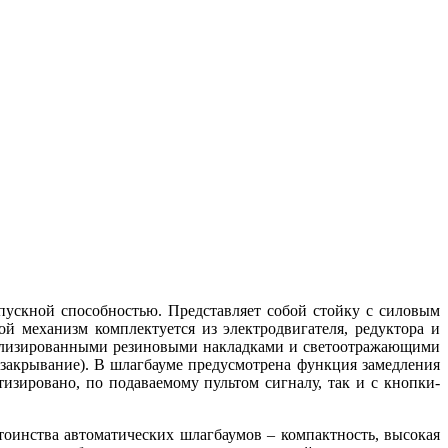
пускной способностью. Представляет собой стойку с силовым
й механизм комплектуется из электродвигателя, редуктора и
иализированными резиновыми накладками и светоотражающими
закрывание). В шлагбауме предусмотрена функция замедления
зировано, по подаваемому пультом сигналу, так и с кнопки-
оинства автоматических шлагбаумов – компактность, высокая